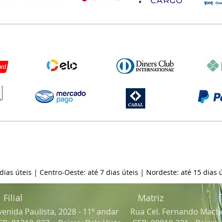
 dias úteis | Centro-Oeste: até 7 dias úteis | Nordeste: até 15 dias ú
Filial
Matriz
venida Paulista, 2028 - 11º andar
Rua Cel. Fernando Mach