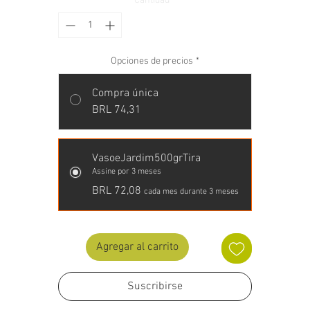
Cantidad
*
Opciones de precios
*
Compra única
BRL 74,31
VasoeJardim500grTira
Assine por 3 meses
BRL 72,08
cada mes durante 3 meses
Agregar al carrito
Suscribirse