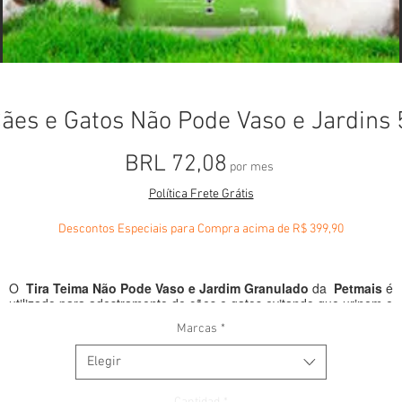
ães e Gatos Não Pode Vaso e Jardins 
Precio
BRL 72,08
por mes
Política Frete Grátis
Descontos Especiais para Compra acima de R$ 399,90
O
Tira Teima Não Pode Vaso e Jardim Granulado
da
Petmais
é
utilizado para adestramento de cães e gatos evitando que urinem e
defequem em lugares indesejados. Também previne o hábito de
Marcas
*
arranhar/morder e cavar nas plantas. É ideal para vasos e jardins, não
rejudicando as plantas nem o meio ambiente, sem riscos de virar foco 
Elegir
larva de mosquito