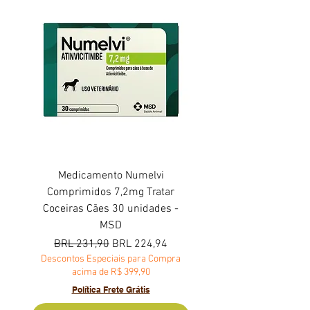
Medicamento Numelvi
Comprimidos 7,2mg Tratar
Coceiras Cães 30 unidades -
MSD
Precio
Precio de oferta
BRL 231,90
BRL 224,94
Descontos Especiais para Compra
acima de R$ 399,90
Política Frete Grátis