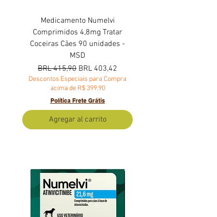
Medicamento Numelvi
Comprimidos 4,8mg Tratar
Coceiras Cães 90 unidades -
MSD
Precio
Precio de oferta
BRL 415,90
BRL 403,42
Descontos Especiais para Compra
acima de R$ 399,90
Política Frete Grátis
Agregar al carrito