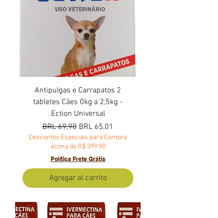
Antipulgas e Carrapatos 2
tabletes Cães 0kg a 2,5kg -
Ection Universal
Precio
Precio de oferta
BRL 69,90
BRL 65,01
Descontos Especiais para Compra
acima de R$ 399,90
Política Frete Grátis
Agregar al carrito