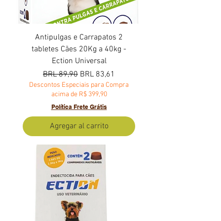
Antipulgas e Carrapatos 2
tabletes Cães 20Kg a 40kg -
Ection Universal
Precio
Precio de oferta
BRL 89,90
BRL 83,61
Descontos Especiais para Compra
acima de R$ 399,90
Política Frete Grátis
Agregar al carrito