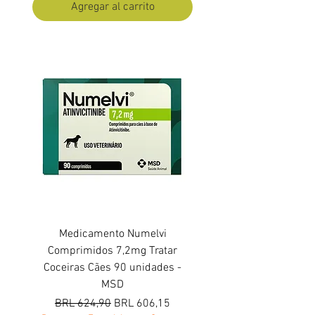
Agregar al carrito
Medicamento Numelvi
Comprimidos 7,2mg Tratar
Coceiras Cães 90 unidades -
MSD
Precio
Precio de oferta
BRL 624,90
BRL 606,15