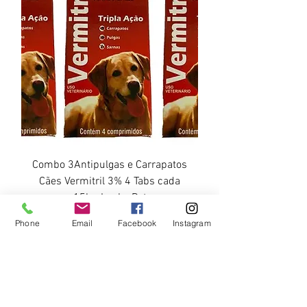
Combo 3Antipulgas e Carrapatos
Cães Vermitril 3% 4 Tabs cada
15kg-Louks Pet
Precio
Precio de oferta
BRL 150,90
BRL 140,34
Phone
Email
Facebook
Instagram
Descontos Especiais para Compra
acima de R$ 399,90
Política Frete Grátis
Agregar al carrito