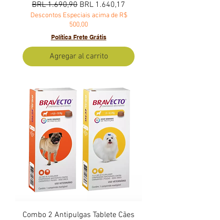
Precio
Precio de oferta
BRL 1.690,90
BRL 1.640,17
Descontos Especiais acima de R$
500,00
Política Frete Grátis
Agregar al carrito
Combo 2 Antipulgas Tablete Cães