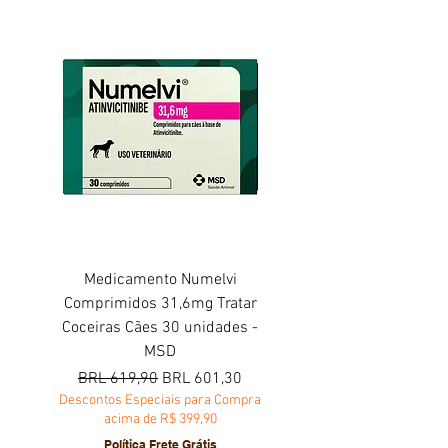
Medicamento Numelvi
Comprimidos 31,6mg Tratar
Coceiras Cães 30 unidades -
MSD
Precio
Precio de oferta
BRL 619,90
BRL 601,30
Descontos Especiais para Compra
acima de R$ 399,90
Política Frete Grátis