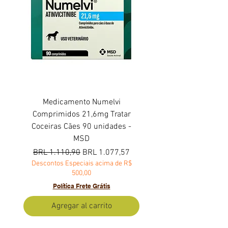
Medicamento Numelvi
Comprimidos 21,6mg Tratar
Coceiras Cães 90 unidades -
MSD
Precio
Precio de oferta
BRL 1.110,90
BRL 1.077,57
Descontos Especiais acima de R$
500,00
Política Frete Grátis
Agregar al carrito