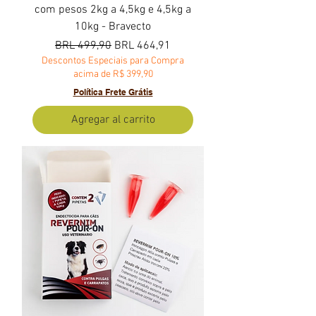
com pesos 2kg a 4,5kg e 4,5kg a
10kg - Bravecto
Precio
Precio de oferta
BRL 499,90
BRL 464,91
Descontos Especiais para Compra
acima de R$ 399,90
Política Frete Grátis
Agregar al carrito