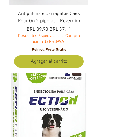
Antipulgas e Carrapatos Cães
Pour On 2 pipetas - Revernim
Precio
Precio de oferta
BRL 39,90
BRL 37,11
Descontos Especiais para Compra
acima de R$ 399,90
Política Frete Grátis
Agregar al carrito