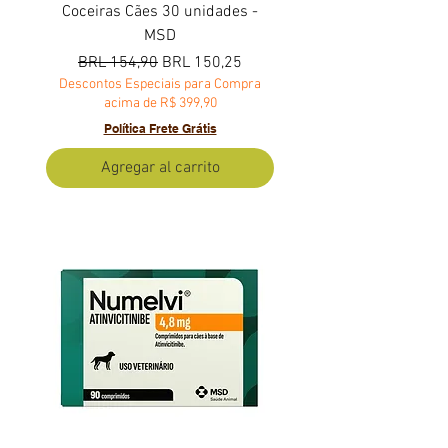
Coceiras Cães 30 unidades -
MSD
Precio
Precio de oferta
BRL 154,90
BRL 150,25
Descontos Especiais para Compra
acima de R$ 399,90
Política Frete Grátis
Agregar al carrito