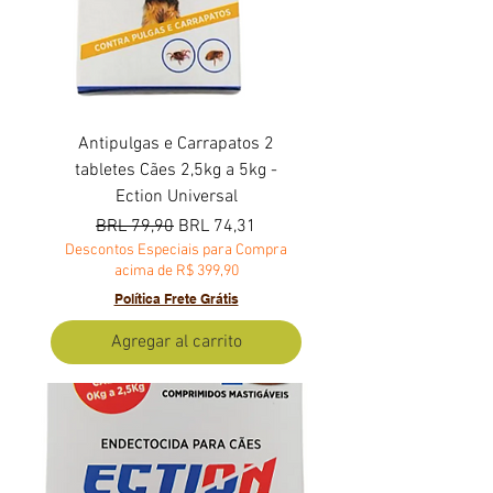
Antipulgas e Carrapatos 2
tabletes Cães 2,5kg a 5kg -
Ection Universal
Precio
Precio de oferta
BRL 79,90
BRL 74,31
Descontos Especiais para Compra
acima de R$ 399,90
Política Frete Grátis
Agregar al carrito