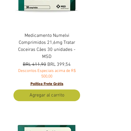
Medicamento Numelvi
Comprimidos 21,6mg Tratar
Coceiras Cães 30 unidades -
MSD
Precio
Precio de oferta
BRL 411,90
BRL 399,54
Descontos Especiais acima de R$
500,00
Política Frete Grátis
Agregar al carrito