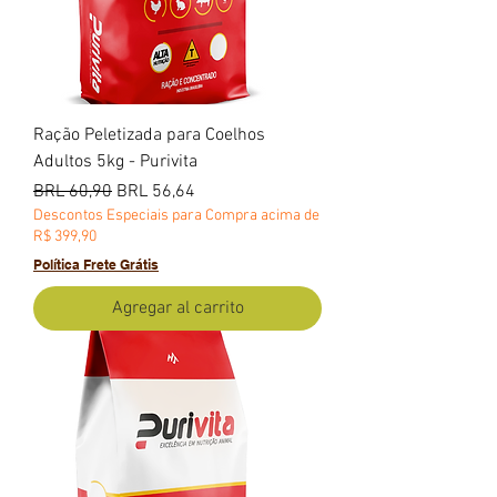
Ração Peletizada para Coelhos
Adultos 5kg - Purivita
Precio
Precio de oferta
BRL 60,90
BRL 56,64
Descontos Especiais para Compra acima de
R$ 399,90
Política Frete Grátis
Agregar al carrito