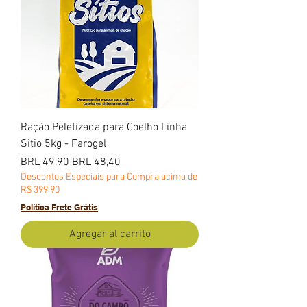
Ração Peletizada para Coelho Linha
Sitio 5kg - Farogel
Precio
Precio de oferta
BRL 49,90
BRL 48,40
Descontos Especiais para Compra acima de
R$ 399,90
Política Frete Grátis
Agregar al carrito