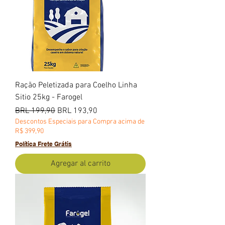
Ração Peletizada para Coelho Linha
Sitio 25kg - Farogel
Precio
Precio de oferta
BRL 199,90
BRL 193,90
Descontos Especiais para Compra acima de
R$ 399,90
Política Frete Grátis
Agregar al carrito