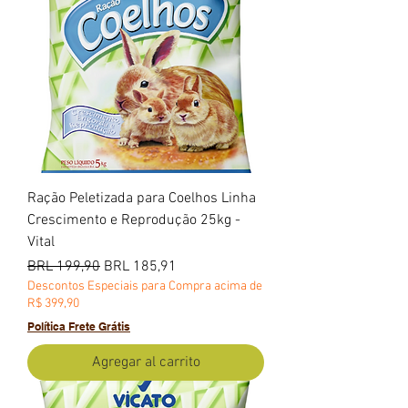
Ração Peletizada para Coelhos Linha
Crescimento e Reprodução 25kg -
Vital
Precio
Precio de oferta
BRL 199,90
BRL 185,91
Descontos Especiais para Compra acima de
R$ 399,90
Política Frete Grátis
Agregar al carrito