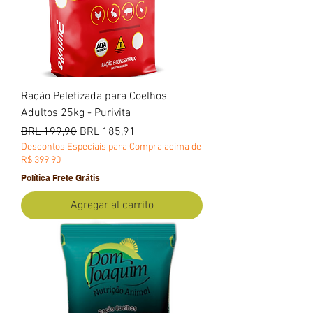
Ração Peletizada para Coelhos
Adultos 25kg - Purivita
Precio
Precio de oferta
BRL 199,90
BRL 185,91
Descontos Especiais para Compra acima de
R$ 399,90
Política Frete Grátis
Agregar al carrito