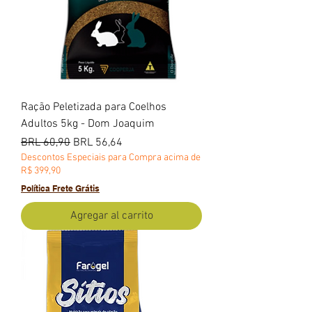
Ração Peletizada para Coelhos
Adultos 5kg - Dom Joaquim
Precio
Precio de oferta
BRL 60,90
BRL 56,64
Descontos Especiais para Compra acima de
R$ 399,90
Política Frete Grátis
Agregar al carrito