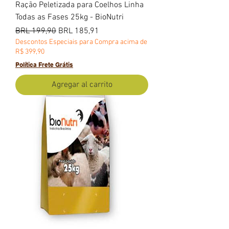
Ração Peletizada para Coelhos Linha
Todas as Fases 25kg - BioNutri
Precio
Precio de oferta
BRL 199,90
BRL 185,91
Descontos Especiais para Compra acima de
R$ 399,90
Política Frete Grátis
Agregar al carrito