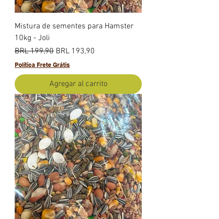
Mistura de sementes para Hamster
10kg - Joli
Precio
Precio de oferta
BRL 199,90
BRL 193,90
Política Frete Grátis
Agregar al carrito