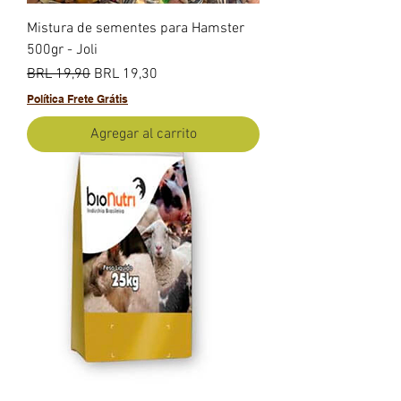
Mistura de sementes para Hamster
500gr - Joli
Precio
Precio de oferta
BRL 19,90
BRL 19,30
Política Frete Grátis
Agregar al carrito