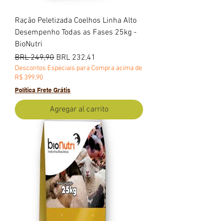
Ração Peletizada Coelhos Linha Alto
Desempenho Todas as Fases 25kg -
BioNutri
Precio
Precio de oferta
BRL 249,90
BRL 232,41
Descontos Especiais para Compra acima de
R$ 399,90
Política Frete Grátis
Agregar al carrito