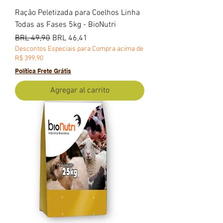
Ração Peletizada para Coelhos Linha
Todas as Fases 5kg - BioNutri
Precio
Precio de oferta
BRL 49,90
BRL 46,41
Descontos Especiais para Compra acima de
R$ 399,90
Política Frete Grátis
Agregar al carrito