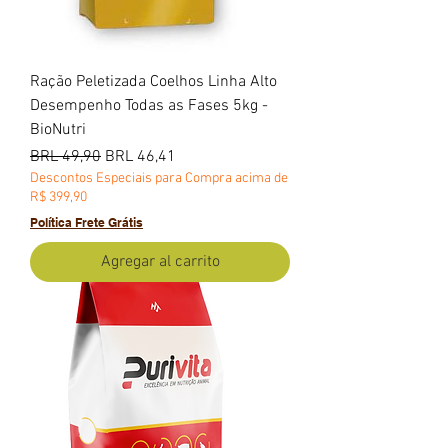
Ração Peletizada Coelhos Linha Alto
Desempenho Todas as Fases 5kg -
BioNutri
Precio
Precio de oferta
BRL 49,90
BRL 46,41
Descontos Especiais para Compra acima de
R$ 399,90
Política Frete Grátis
Agregar al carrito