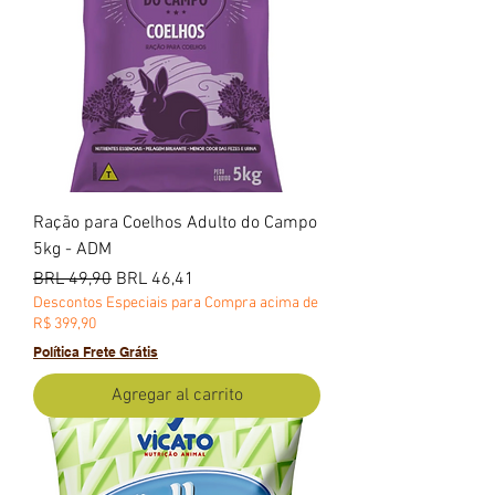
Ração para Coelhos Adulto do Campo
5kg - ADM
Precio
Precio de oferta
BRL 49,90
BRL 46,41
Descontos Especiais para Compra acima de
R$ 399,90
Política Frete Grátis
Agregar al carrito