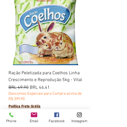
Ração Peletizada para Coelhos Linha
Crescimento e Reprodução 5kg - Vital
Precio
Precio de oferta
BRL 49,90
BRL 46,41
Descontos Especiais para Compra acima de
R$ 399,90
Política Frete Grátis
Agregar al carrito
Phone
Email
Facebook
Instagram