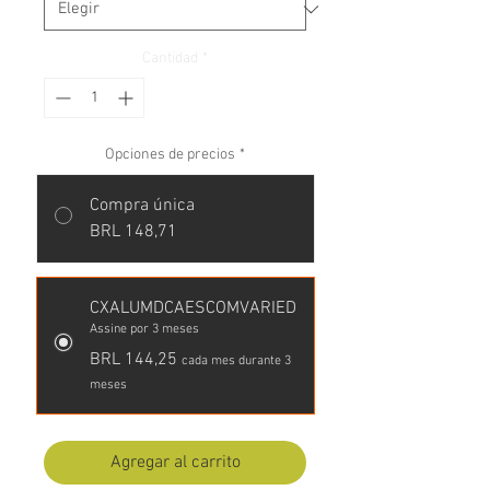
Cantidad
*
Opciones de precios
*
Compra única
BRL 148,71
CXALUMDCAESCOMVARIED
Assine por 3 meses
BRL 144,25
cada mes durante 3
meses
Agregar al carrito