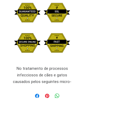
No tratamento de processos
infecciosos de cães e gatos
causados pelos seguintes micro-
organismos: Salmoneloses
(Salmonella spp), toxoplasmose
(Toxoplasma gondíí), vaginites
(Escherichia coli, Brucella canis),
metrite aguda (Escherichia coli),