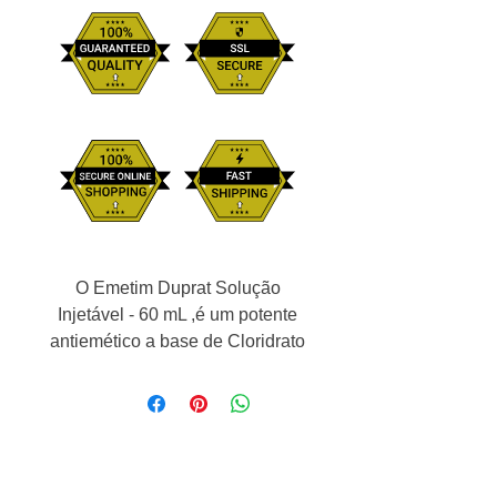
O Emetim Duprat Solução
Injetável - 60 mL ,é um potente
antiemético a base de Cloridrato
de Metoclopramida, que em uma
ação periférica no Sistema
gastrintestinal. Clinicamente é
utilizado para desordens gástrica,
refluxo gastro-esofageano