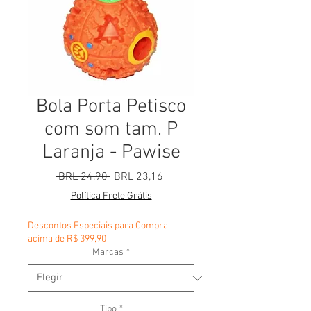
Bola Porta Petisco
com som tam. P
Laranja - Pawise
Precio
Precio de oferta
 BRL 24,90 
BRL 23,16
Política Frete Grátis
Descontos Especiais para Compra
acima de R$ 399,90
Marcas
*
Tipo
*