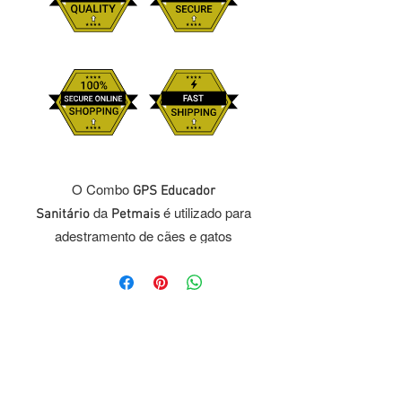
O Combo
GPS Educador
da
é utilizado para
Sanitário
Petmais
adestramento de cães e gatos
evitando que urinem e defequem em
lugares indesejados. Também
previne o hábito de arranhar/morder
objetos. Composto por formula
especial que degrada 100% da
amônia, garante total reeducação do
cão ou gato.