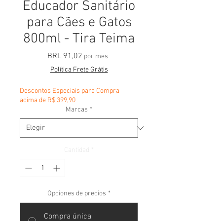
Educador Sanitário
para Cães e Gatos
800ml - Tira Teima
Precio
BRL 91,02
por mes
Política Frete Grátis
Descontos Especiais para Compra
acima de R$ 399,90
Marcas
*
Cantidad
*
Opciones de precios
*
Compra única