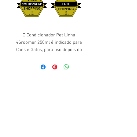
O Condicionador Pet Linha
4Groomer 250ml é indicado para
Cães e Gatos, para uso depois do
Shampoo, para facilitar o
desembaraço e auxiliar a
escovação. O produto traz como
resultado o selamento dos fios e
eliminação da eletricidade elástica
da pelagem.
Modo de Usar: