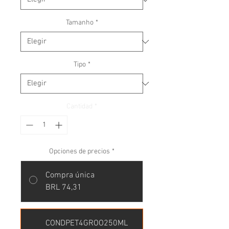
Tamanho
*
Tipo
*
Cantidad
*
Opciones de precios
*
Compra única
BRL 74,31
CONDPET4GROO250ML