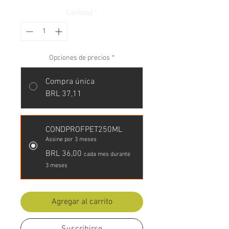
Cantidad
*
Opciones de precios
*
Compra única
BRL 37,11
CONDPROFPET250ML
Assine por 3 meses
BRL 36,00
cada mes durante
3 meses
Agregar al carrito