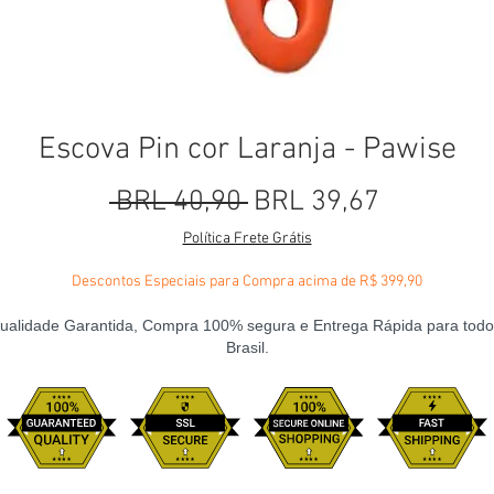
Escova Pin cor Laranja - Pawise
Precio
Precio de
 BRL 40,90 
BRL 39,67
Política Frete Grátis
Descontos Especiais para Compra acima de R$ 399,90
ualidade Garantida, Compra 100% segura e Entrega Rápida para todo
Brasil.