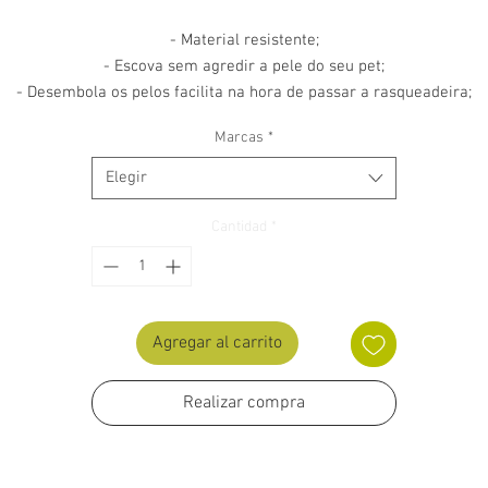
- Material resistente;
- Escova sem agredir a pele do seu pet;
- Desembola os pelos facilita na hora de passar a rasqueadeira;
- Estimula o nascimento de fios novos e mais firmes.
Marcas
*
Elegir
Cantidad
*
Agregar al carrito
Realizar compra