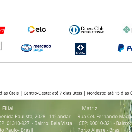
 dias úteis | Centro-Oeste: até 7 dias úteis | Nordeste: até 15 dias ú
Filial
Matriz
venida Paulista, 2028 - 11º andar
Rua Cel. Fernando Mach
EP: 01310-927 - Bairro: Bela Vista
CEP: 90010-321 - Bairro
ão Paulo- Brasil
Porto Alegre - Brasil