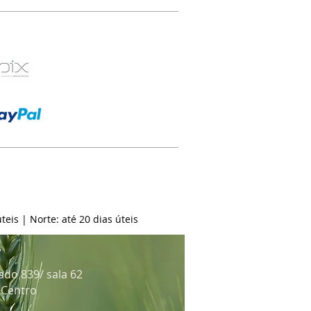
teis | Norte: até 20 dias úteis
ado 839/ sala 62
: Centro