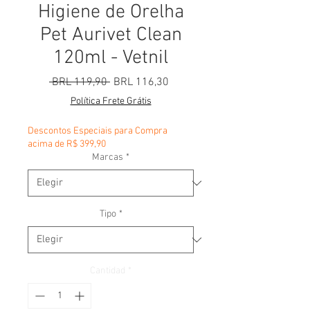
Higiene de Orelha
Pet Aurivet Clean
120ml - Vetnil
Precio
Precio de oferta
 BRL 119,90 
BRL 116,30
Política Frete Grátis
Descontos Especiais para Compra
acima de R$ 399,90
Marcas
*
Tipo
*
Cantidad
*