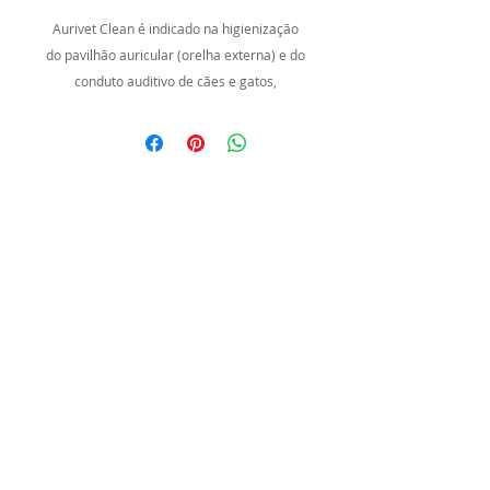
Aurivet Clean é indicado na higienização
do pavilhão auricular (orelha externa) e do
conduto auditivo de cães e gatos,
principalmente nos casos de acúmulo de
cerúmen e presença de mau odor.
Modo de uso:
Pavilhão auricular: embeber um algodão
no produto e aplicar sobre as regiões a
serem higienizadas.
Conduto auditivo: utilizar na quantidade de
2 gotas por ouvido para cada 5 kg de peso
corporal, respeitando máximo de 10 gotas.
Aplicar o produto e massagear a base da
orelha por aproximadamente 1 minuto.
Caso haja excesso, removê com uma gaze