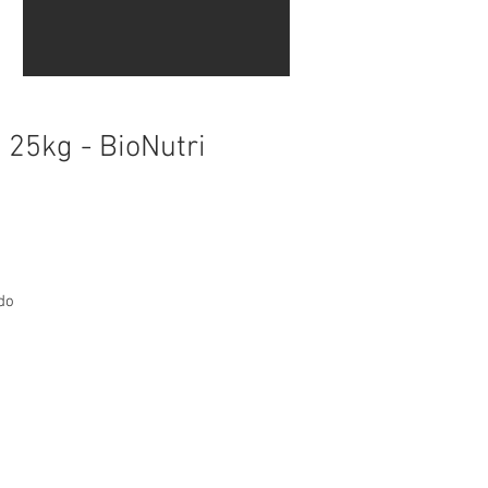
 25kg - BioNutri
do
a.