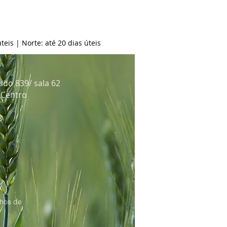
teis | Norte: até 20 dias úteis
ado 839/ sala 62
: Centro
8
hos de