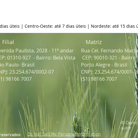
 dias úteis | Centro-Oeste: até 7 dias úteis | Nordeste: até 15 dias ú
Filial
Matriz
venida Paulista, 2028 - 11º andar
Rua Cel. Fernando Mach
EP: 01310-927 - Bairro: Bela Vista
CEP: 90010-321 - Bairro
ão Paulo- Brasil
Porto Alegre - Brasil
NPJ: 23.254.674/0002-07
CNPJ: 23.254.674/0001-1
51) 98166 7007
(51) 98166 7007
© Derec
autor
Do Not Sell My Personal Information
 reservados.