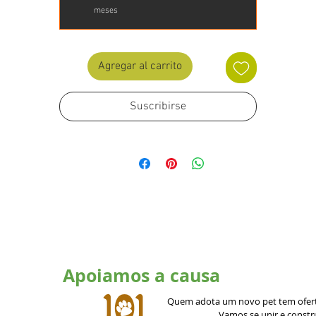
meses
Agregar al carrito
Suscribirse
Apoiamos a causa
Quem adota um novo pet tem ofert
Vamos se unir e const