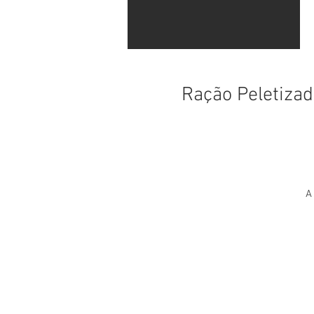
Ração Peletiz
A
-