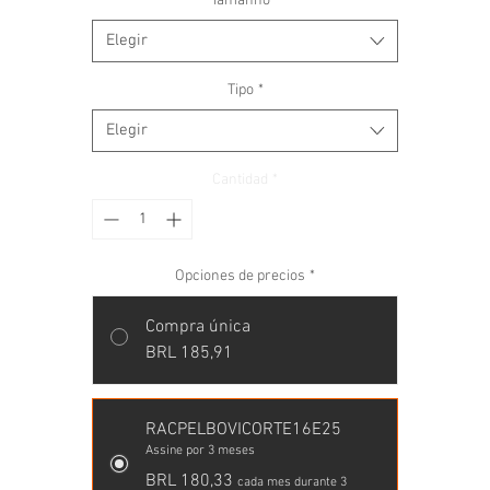
Tamanho
*
Além disso, ofereça volumosos de boa qualidade.
Elegir
- Fase de Manutenção = Oferecer 2kg do produto por animal, por dia
Tipo
*
Além disso, ofereça volumosos de boa qualidade.
Elegir
Cantidad
*
Opciones de precios
*
Compra única
BRL 185,91
RACPELBOVICORTE16E25
Assine por 3 meses
BRL 180,33
cada mes durante 3