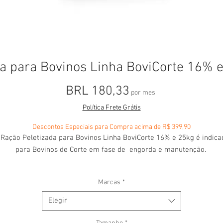
ada para Bovinos Linha BoviCorte 16% e
Precio
BRL 180,33
por mes
Política Frete Grátis
Descontos Especiais para Compra acima de R$ 399,90
 Ração Peletizada para Bovinos Linha BoviCorte 16% e 25kg é indica
para Bovinos de Corte em fase de engorda e manutenção.
Marcas
*
Modo de Usar:
Elegir
 Fase de Engorda = Oferecer 1,3% do peso corporal do animal, por di