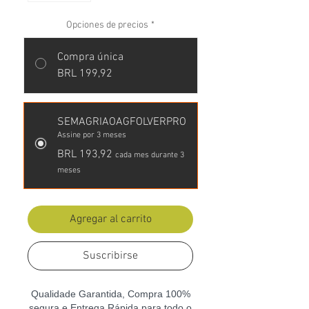
Opciones de precios
*
Compra única
BRL 199,92
SEMAGRIAOAGFOLVERPRO
Assine por 3 meses
BRL 193,92
cada mes durante 3
meses
Agregar al carrito
Suscribirse
Qualidade Garantida, Compra 100%
segura e Entrega Rápida para todo o