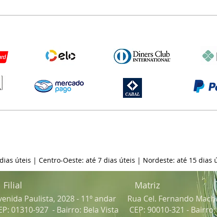
 dias úteis | Centro-Oeste: até 7 dias úteis | Nordeste: até 15 dias ú
Filial
Matriz
venida Paulista, 2028 - 11º andar
Rua Cel. Fernando Mach
EP: 01310-927 - Bairro: Bela Vista
CEP: 90010-321 - Bairro