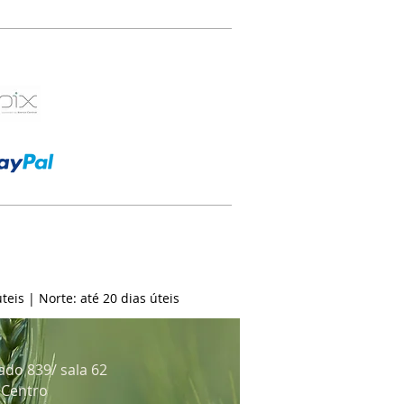
teis | Norte: até 20 dias úteis
ado 839/ sala 62
: Centro