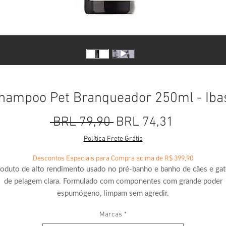
hampoo Pet Branqueador 250ml - Iba
Precio
Precio de
 BRL 79,90 
BRL 74,31
Política Frete Grátis
Descontos Especiais para Compra acima de R$ 399,90
oduto de alto rendimento usado no pré-banho e banho de cães e ga
de pelagem clara. Formulado com componentes com grande poder
espumógeno, limpam sem agredir.
Marcas
*
Contém um branqueador óptico, que é uma substância eficaz, segura 