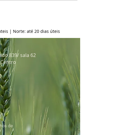
teis | Norte: até 20 dias úteis
ado 839/ sala 62
: Centro
8
hos de