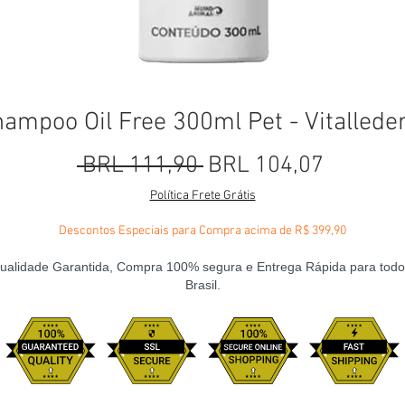
ampoo Oil Free 300ml Pet - Vitalled
Precio
Precio d
 BRL 111,90 
BRL 104,07
Política Frete Grátis
Descontos Especiais para Compra acima de R$ 399,90
ualidade Garantida, Compra 100% segura e Entrega Rápida para todo
Brasil.