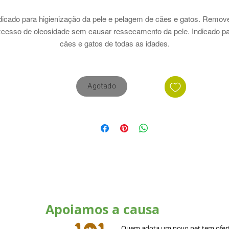
dicado para higienização da pele e pelagem de cães e gatos. Remov
cesso de oleosidade sem causar ressecamento da pele. Indicado p
cães e gatos de todas as idades.
MODO DE USAR
Agotado
Uso tópico. Molhe o animal completamente com água protegendo os
olhos, nariz e ouvidos. Aplique VitalleDerm Shampoo OIL FREE em
antidade suficiente para fazer espuma em todo o corpo, massagean
bem os pelos. Deixe agir por 5 minutos, enxágue com água e se
necessário repita o procedimento. Seque delicadamente com toalha.
Apoiamos a causa
Quem adota um novo pet tem ofert