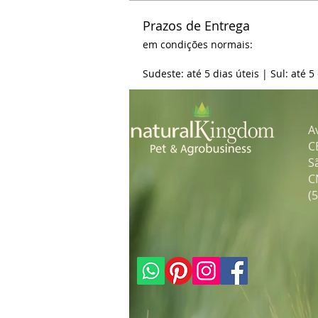
Prazos de Entrega
em condições normais:
Sudeste: até 5 dias úteis | Sul: até 5
A
C
S
C
(