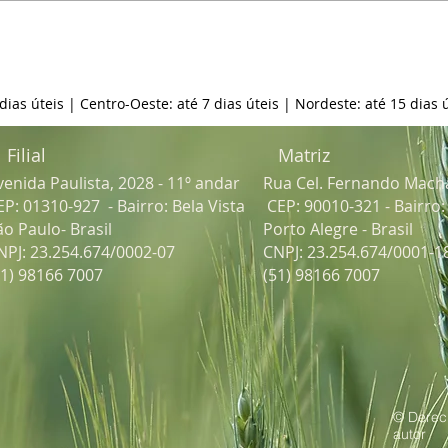
 dias úteis | Centro-Oeste: até 7 dias úteis | Nordeste: até 15 dias ú
Filial
Matriz
venida Paulista, 2028 - 11º andar
Rua Cel. Fernando Mach
EP: 01310-927 - Bairro: Bela Vista
CEP: 90010-321 - Bairro
ão Paulo- Brasil
Porto Alegre - Brasil
NPJ: 23.254.674/0002-07
CNPJ: 23.254.674/0001-1
51) 98166 7007
(51) 98166 7007
© Derec
autor