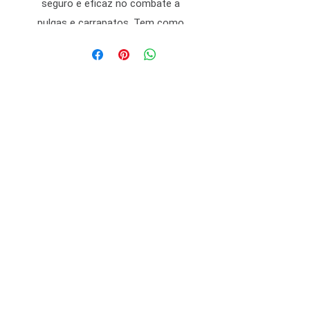
seguro e eficaz no combate a
pulgas e carrapatos. Tem como
substância ativa principal a
permetrina, associada ao butóxido
de piperonila, o qual aumenta a
eficácia do produto, e ao triclosan,
antisséptico que elimina bactérias e
fungos. Recomendado para cães, a
partir de 3 meses de idade, no
combate às pulgas, sob orientação
do médico veterinário. Para
desodorização e antissepsia do
pelo de cães.
Modo de Usar:
Somente uso externo. Aspergir