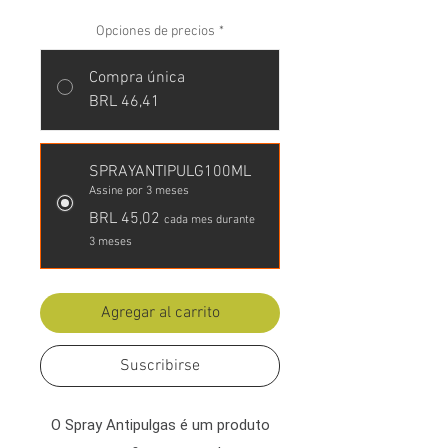
Opciones de precios
*
Compra única
BRL 46,41
SPRAYANTIPULG100ML
Assine por 3 meses
BRL 45,02
cada mes durante
3 meses
Agregar al carrito
Suscribirse
O Spray Antipulgas é um produto