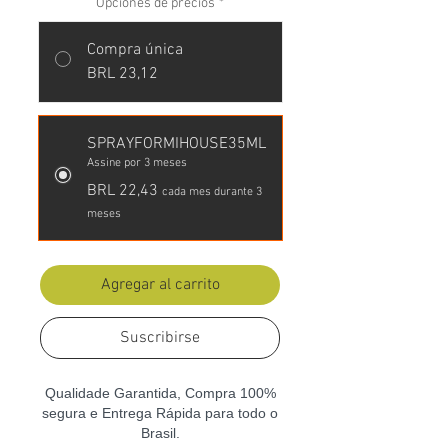
Opciones de precios
*
Compra única
BRL 23,12
SPRAYFORMIHOUSE35ML
Assine por 3 meses
BRL 22,43
cada mes durante 3
meses
Agregar al carrito
Suscribirse
Qualidade Garantida, Compra 100%
segura e Entrega Rápida para todo o
Brasil.