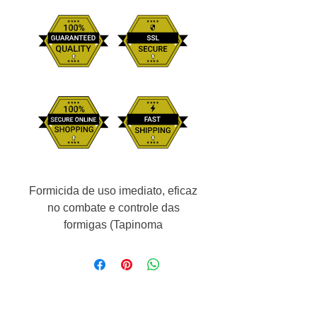
Formicida de uso imediato, eficaz
no combate e controle das
formigas (Tapinoma
melanocephalum) mais
conhecidas como (Amarelas) e a
urbana (Monomorium floricola).
Ideal para uso doméstico.