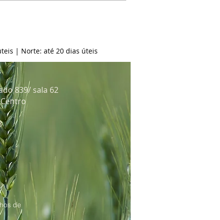
teis | Norte: até 20 dias úteis
ado 839/ sala 62
: Centro
8
hos de