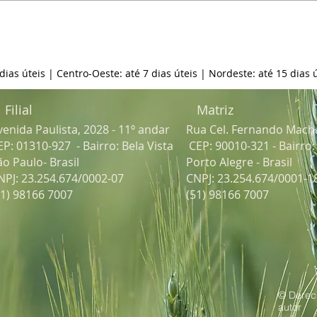
 dias úteis | Centro-Oeste: até 7 dias úteis | Nordeste: até 15 dias ú
Filial
Matriz
venida Paulista, 2028 - 11º andar
Rua Cel. Fernando Mach
EP: 01310-927 - Bairro: Bela Vista
CEP: 90010-321 - Bairro
ão Paulo- Brasil
Porto Alegre - Brasil
NPJ: 23.254.674/0002-07
CNPJ: 23.254.674/0001-1
51) 98166 7007
(51) 98166 7007
© Derec
autor