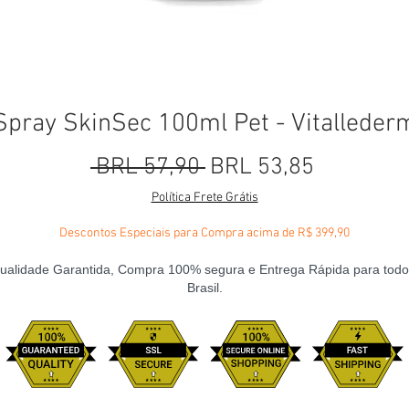
Spray SkinSec 100ml Pet - Vitalleder
Precio
Precio de
 BRL 57,90 
BRL 53,85
Política Frete Grátis
Descontos Especiais para Compra acima de R$ 399,90
ualidade Garantida, Compra 100% segura e Entrega Rápida para todo
Brasil.