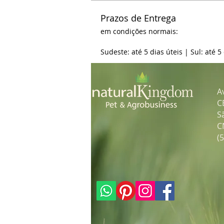
Prazos de Entrega
em condições normais:
Sudeste: até 5 dias úteis | Sul: até 5
A
C
S
C
(