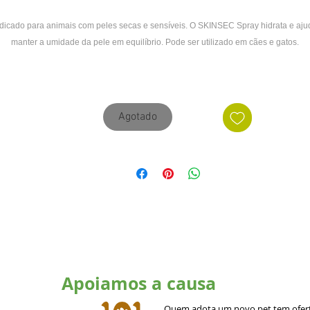
ndicado para animais com peles secas e sensíveis. O SKINSEC Spray hidrata e aju
manter a umidade da pele em equilíbrio. Pode ser utilizado em cães e gatos.
Modo de Usar:
Aplicar diretamente sobre a pele e pelagem ou diretamente sobre a área ressecada
Agotado
ós higienização do animal. Não necessita de enxágue. Utilizar duas vezes ao dia
conforme recomendação do médico veterinário.
Apoiamos a causa
Quem adota um novo pet tem ofert