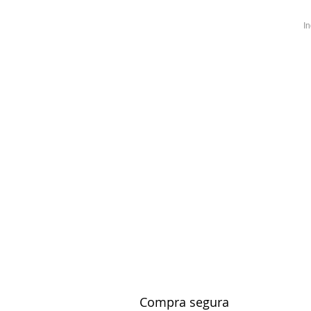
I
ap
Compra segura