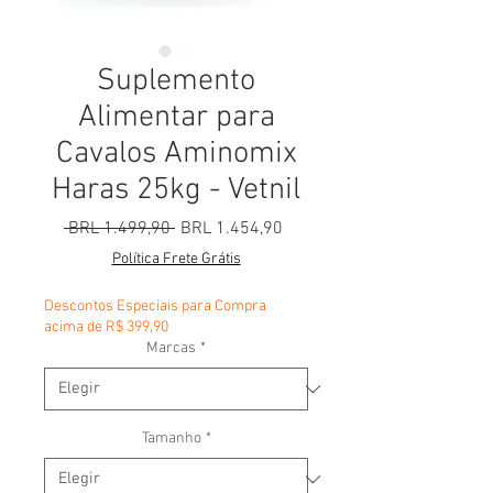
Suplemento
Alimentar para
Cavalos Aminomix
Haras 25kg - Vetnil
Precio
Precio de oferta
 BRL 1.499,90 
BRL 1.454,90
Política Frete Grátis
Descontos Especiais para Compra
acima de R$ 399,90
Marcas
*
Tamanho
*