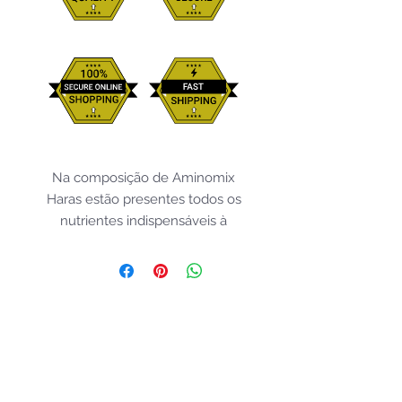
Na composição de Aminomix
Haras estão presentes todos os
nutrientes indispensáveis à
nutrição dos equinos: Vitaminas,
Aminoácidos, Macro e Micro-
Minerais.
A sua incorporação na
alimentação diária garante
equilíbrio e balanceamento
corretos da nutrição dos equinos,