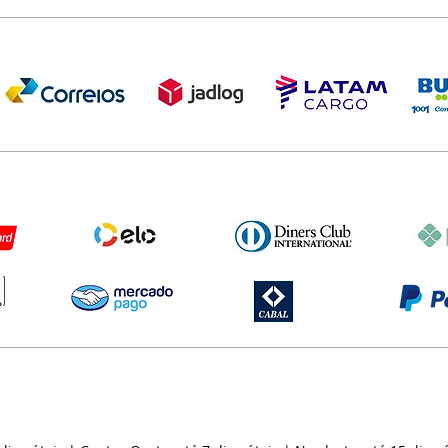
Apoiamos a causa
Quem adota um novo pet tem ofert
Vamos se unir e const