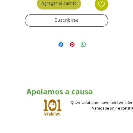
BRL 464,91
- Fósforo (mín) = 88g /kg.
- Enxofre ( mín) = 12g /kg.
- Sódio (mín) = 126g /kg.
FOSCROMO30KG
Assine por 3 meses
- Cobalto (mín) = 60mg /kg.
BRL 450,96
- Cobre (mín) = 1.530mg /kg.
cada mes durante 3
- Cromo (mín) = 30mg /kg.
meses
- Ferro (mín) = 1.800mg /kg.
- Iodo (mín) = 75mg /kg
- Manganês (mín) = 1.300mg /k
Agregar al carrito
- Selênio (mín) = 75mg /kg.
- Zínco (mín) = 3.630mg /kg.
Suscribirse
- Flúor (máx) = 880mg /kg.