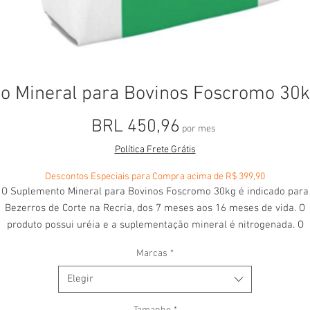
 Mineral para Bovinos Foscromo 30k
Precio
BRL 450,96
por mes
Política Frete Grátis
Descontos Especiais para Compra acima de R$ 399,90
ualidade Garantida, Compra 100% segura e Entrega Rápida para todo
Brasil.