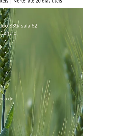
teis | Norte: até 20 dias úteis
ado 839/ sala 62
: Centro
8