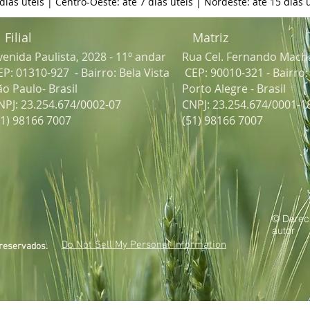
 dias úteis | Centro-Oeste: até 7 dias úteis | Nordeste: até 15 dias ú
Filial
Matriz
venida Paulista, 2028 - 11º andar
Rua Cel. Fernando Mach
EP: 01310-927 - Bairro: Bela Vista
CEP: 90010-321 - Bairro
ão Paulo- Brasil
Porto Alegre - Brasil
NPJ: 23.254.674/0002-07
CNPJ: 23.254.674/0001-1
51) 98166 7007
(51) 98166 7007