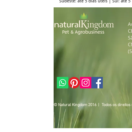
Prazos de Entrega
em condições normais:
Sudeste: até 5 dias úteis | Sul: até 5
A
C
S
C
(