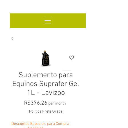
Suplemento para
Equinos Suprafer Gel
1L - Lavizoo
Price
R$376,26
per month
Política Frete Grátis
Descontos Especiais para Compra