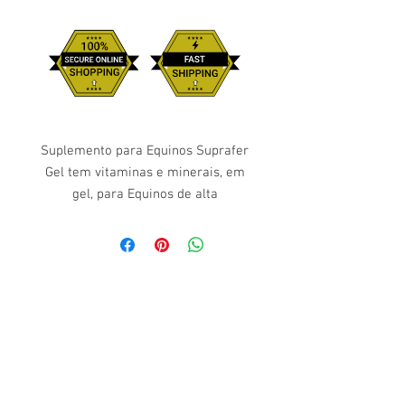
Suplemento para Equinos Suprafer
Gel tem vitaminas e minerais, em
gel, para Equinos de alta
performance, éguas prenhes,
lactantes e potros em
desenvolvimento.
Modo de Usar:
Produto pronto-uso, por via oral,
diretamente na boca do animal, nas
seguintes recomendações:
- Equinos Adultos: 15ml do produto