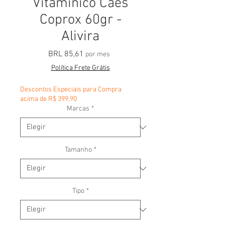
Vitamínico Cães
Coprox 60gr -
Alivira
Precio
BRL 85,61
por mes
Política Frete Grátis
Descontos Especiais para Compra
acima de R$ 399,90
Marcas
*
Tamanho
*
Tipo
*