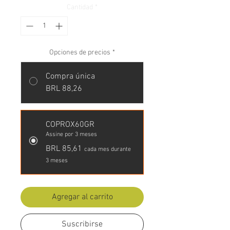
Cantidad
*
Opciones de precios
*
Compra única
BRL 88,26
COPROX60GR
Assine por 3 meses
BRL 85,61
cada mes durante
3 meses
Agregar al carrito
Suscribirse