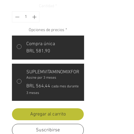
Cantidad
*
Opciones de precios
*
Compra única
BRL 581,90
SUPLEMVITAMINOMIXFOR
Assine por 3 meses
BRL 564,44
cada mes durante
3 meses
Agregar al carrito
Suscribirse