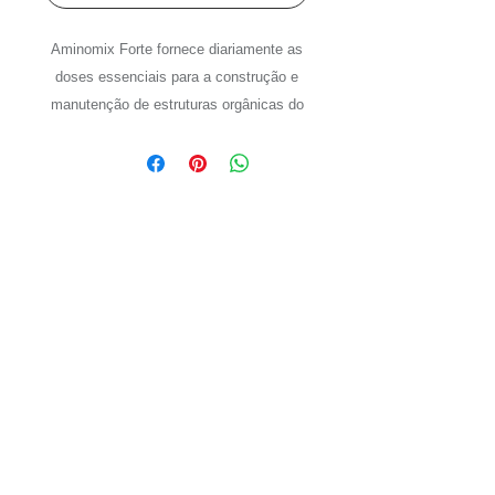
Aminomix Forte fornece diariamente as
doses essenciais para a construção e
manutenção de estruturas orgânicas do
animal de forma que na criação seja
atingido o máximo do potecial genético.
Os ingredientes prontamente
assimiláveis em sua fórmula propiciam
uma melhora do estado geral dos
animais. Aminomix Forte contém Ferro
Cobre e Zinco quelatados o que melhora
o aproveitamento dos mesmos e
assegura a absorção das vitaminas pela
não formação de complexos insolúveis.
Modo de Usar:
Para ser adicionado ao alimento.