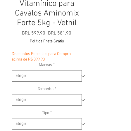
Vitamínico para
Cavalos Aminomix
Forte 5kg - Vetnil
Precio
Precio de oferta
 BRL 599,90 
BRL 581,90
Política Frete Grátis
Descontos Especiais para Compra
acima de R$ 399,90
Marcas
*
Tamanho
*
Tipo
*