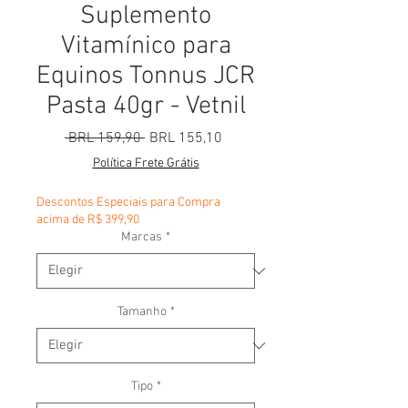
Suplemento
Vitamínico para
Equinos Tonnus JCR
Pasta 40gr - Vetnil
Precio
Precio de oferta
 BRL 159,90 
BRL 155,10
Política Frete Grátis
Descontos Especiais para Compra
acima de R$ 399,90
Marcas
*
Tamanho
*
Tipo
*