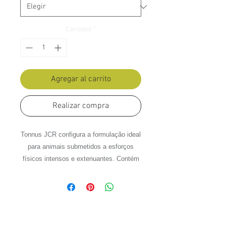
Cantidad
*
Agregar al carrito
Realizar compra
Tonnus JCR configura a formulação ideal
para animais submetidos a esforços
físicos intensos e extenuantes. Contém
40 elementos prontamente assimiláveis,
essenciais para a maximização da
performance física e manutenção dos
índices de desempenho durante o
período de competição e esforço.