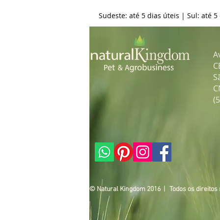
Sudeste: até 5 dias úteis | Sul: até 5
A
C
S
C
(
© Natural Kingdom 2016 | Todos os direitos