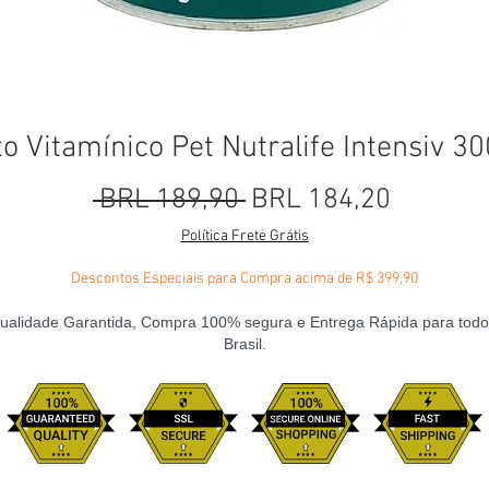
 Vitamínico Pet Nutralife Intensiv 300
Precio
Precio d
 BRL 189,90 
BRL 184,20
Política Frete Grátis
Descontos Especiais para Compra acima de R$ 399,90
ualidade Garantida, Compra 100% segura e Entrega Rápida para todo
Brasil.