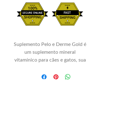
Suplemento Pelo e Derme Gold é
um suplemento mineral
vitamínico para cães e gatos, sua
fórmula moderna e equilibrada
contém os principais ácidos
graxos essenciais à dieta dos
pequenos animais, associados à
Biotina, Zinco, Vitamina A e
Vitamina E.
Modo de Usar:
Esse medicamento é pra ser usado
por via oral, podendo ser