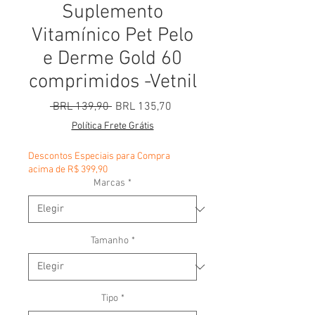
Suplemento
Vitamínico Pet Pelo
e Derme Gold 60
comprimidos -Vetnil
Precio
Precio de oferta
 BRL 139,90 
BRL 135,70
Política Frete Grátis
Descontos Especiais para Compra
acima de R$ 399,90
Marcas
*
Tamanho
*
Tipo
*