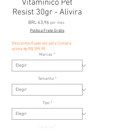
Vitamínico Pet
Resist 30gr - Alivira
Precio
BRL 63,96
por mes
Política Frete Grátis
Descontos Especiais para Compra
acima de R$ 399,90
Marcas
*
Tamanho
*
Tipo
*
Cantidad
*