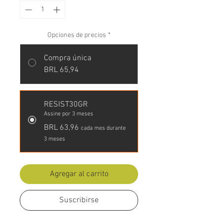
Opciones de precios
*
Compra única
BRL 65,94
RESIST30GR
Assine por 3 meses
BRL 63,96
cada mes durante
3 meses
Agregar al carrito
Suscribirse