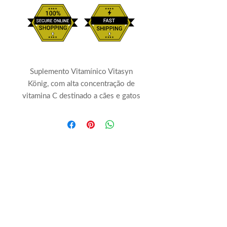
Suplemento Vitamínico Vitasyn
König, com alta concentração de
vitamina C destinado a cães e gatos
de qualquer idade e porte para
auxiliar no funcionamento do trato
urinário e melhorar a função
antioxidante do organismo. A
Vitamina C, é naturalmente
sintetizada por cães e gatos, porém,
em diversas situações a sua
conversão pode não ser a ideal para
atenuar os danos oxidativos, sendo
necessária sua suplementação. Tem