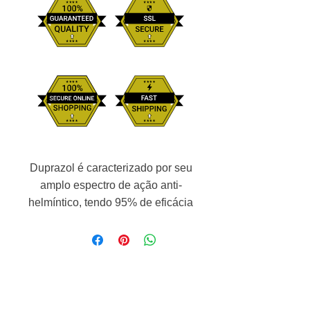
Duprazol é caracterizado por seu
amplo espectro de ação anti-
helmíntico, tendo 95% de eficácia
contra a Ascaridíase, Tricuríase e
Ancilostomíase, que afetam os
animais. Sua atividade estende-
se também contra as teníases (T.
hydatigena, T. pisiformis, H.
taeniformis) que afetam cães e