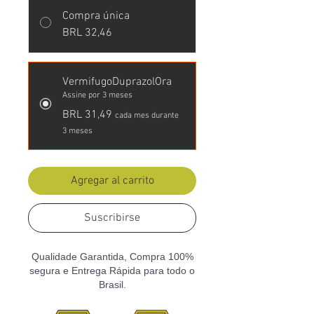
Compra única
BRL 32,46
VermifugoDuprazolOra
Assine por 3 meses
BRL 31,49
cada mes durante
3 meses
Agregar al carrito
Suscribirse
Qualidade Garantida, Compra 100%
segura e Entrega Rápida para todo o
Brasil.