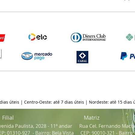
 dias úteis | Centro-Oeste: até 7 dias úteis | Nordeste: até 15 dias ú
Filial
Matriz
venida Paulista, 2028 - 11º andar
Rua Cel. Fernando Mach
EP: 01310-927 - Bairro: Bela Vista
CEP: 90010-321 - Bairro