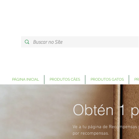
PÁGINA INICIAL
PRODUTOS CÃES
PRODUTOS GATOS
PR
Obtén 1 p
Ve a tu página de Recompensas 
por recompensas.