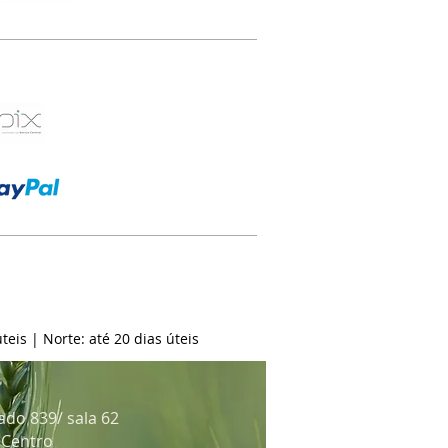
teis | Norte: até 20 dias úteis
ado 839/ sala 62
: Centro