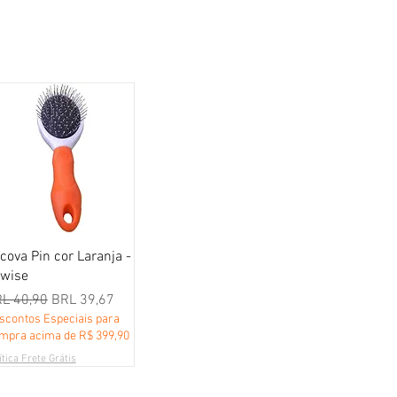
Vista rápida
cova Pin cor Laranja -
wise
ecio
Precio de oferta
L 40,90
BRL 39,67
scontos Especiais para
mpra acima de R$ 399,90
ítica Frete Grátis