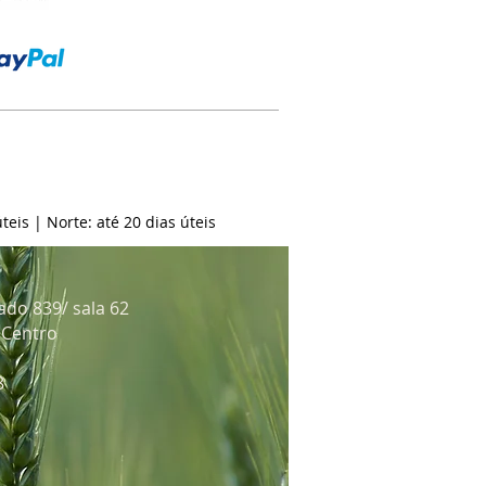
teis | Norte: até 20 dias úteis
ado 839/ sala 62
: Centro
8