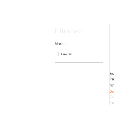
Filtrar por
Marcas
Pawise
Es
Pa
Pr
BR
De
Co
Pol