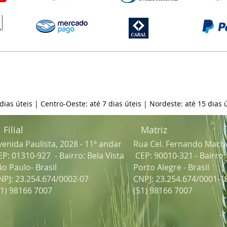
 dias úteis | Centro-Oeste: até 7 dias úteis | Nordeste: até 15 dias ú
Filial
Matriz
venida Paulista, 2028 - 11º andar
Rua Cel. Fernando Mach
EP: 01310-927 - Bairro: Bela Vista
CEP: 90010-321 - Bairro
ão Paulo- Brasil
Porto Alegre - Brasil
NPJ: 23.254.674/0002-07
CNPJ: 23.254.674/0001-1
51) 98166 7007
(51) 98166 7007