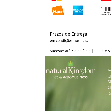
Prazos de Entrega
em condições normais:
Sudeste: até 5 dias úteis | Sul: até 5
A
C
S
C
(