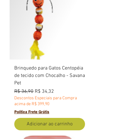
Brinquedo para Gatos Centopéia
de tecido com Chocalho - Savana
Pet
Preço normal
Preço promocional
R$ 36,90
R$ 34,32
Descontos Especiais para Compra
acima de R$ 399,90
Política Frete Grátis
Adicionar ao carrinho