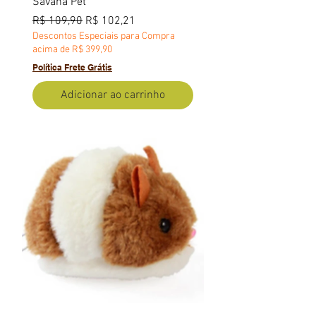
Savana Pet
Preço normal
Preço promocional
R$ 109,90
R$ 102,21
Descontos Especiais para Compra
acima de R$ 399,90
Política Frete Grátis
Adicionar ao carrinho