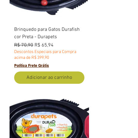
Brinquedo para Gatos Durafish
cor Preta - Durapets
Preço normal
Preço promocional
R$ 70,90
R$ 65,94
Descontos Especiais para Compra
acima de R$ 399,90
Política Frete Grátis
Adicionar ao carrinho