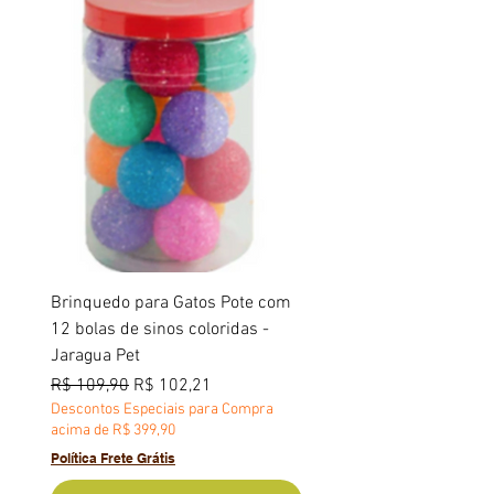
Brinquedo para Gatos Pote com
12 bolas de sinos coloridas -
Jaragua Pet
Preço normal
Preço promocional
R$ 109,90
R$ 102,21
Descontos Especiais para Compra
acima de R$ 399,90
Política Frete Grátis