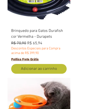
Brinquedo para Gatos Durafish
cor Vermelha - Durapets
Preço normal
Preço promocional
R$ 70,90
R$ 65,94
Descontos Especiais para Compra
acima de R$ 399,90
Política Frete Grátis
Adicionar ao carrinho