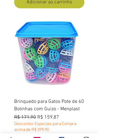
Adicionar ao carrinho
Brinquedo para Gatos Pote de 60
Bolinhas com Guizo - Menplast
Preço normal
Preço promocional
R$ 171,90
R$ 159,87
Descontos Especiais para Compra
acima de R$ 399,90
Política Frete Grátis