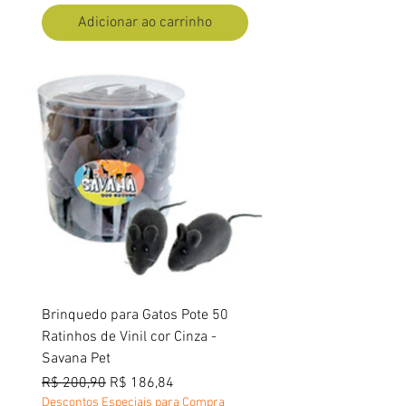
Adicionar ao carrinho
Brinquedo para Gatos Pote 50
Ratinhos de Vinil cor Cinza -
Savana Pet
Preço normal
Preço promocional
R$ 200,90
R$ 186,84
Descontos Especiais para Compra