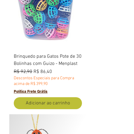
Brinquedo para Gatos Pote de 30
Bolinhas com Guizo - Menplast
Preço normal
Preço promocional
R$ 92,90
R$ 86,40
Descontos Especiais para Compra
acima de R$ 399,90
Política Frete Grátis
Adicionar ao carrinho