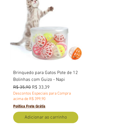
Brinquedo para Gatos Pote de 12
Bolinhas com Guizo - Napi
Preço normal
Preço promocional
R$ 35,90
R$ 33,39
Descontos Especiais para Compra
acima de R$ 399,90
Política Frete Grátis
Adicionar ao carrinho