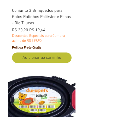
Conjunto 3 Brinquedos para
Gatos Ratinhos Poliéster e Penas
- Rio Tijucas
Preço normal
Preço promocional
R$ 20,90
R$ 19,44
Descontos Especiais para Compra
acima de R$ 399,90
Política Frete Grátis
Adicionar ao carrinho