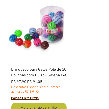
Brinquedo para Gatos Pote de 20
Bolinhas com Guizo - Savana Pet
Preço normal
Preço promocional
R$ 97,90
R$ 91,05
Descontos Especiais para Compra
acima de R$ 399,90
Política Frete Grátis
Adicionar ao carrinho