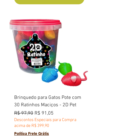
Brinquedo para Gatos Pote com
30 Ratinhos Maciços - 2D Pet
Preço normal
Preço promocional
R$ 97,90
R$ 91,05
Descontos Especiais para Compra
acima de R$ 399,90
Política Frete Grátis