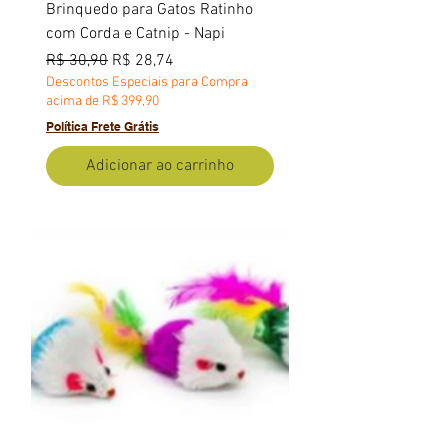
Brinquedo para Gatos Ratinho
com Corda e Catnip - Napi
Preço normal
Preço promocional
R$ 30,90
R$ 28,74
Descontos Especiais para Compra
acima de R$ 399,90
Política Frete Grátis
Adicionar ao carrinho