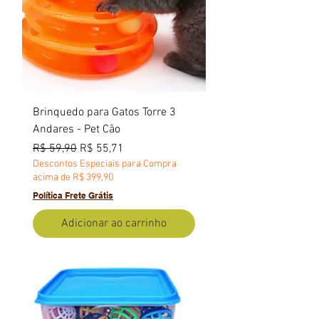
Brinquedo para Gatos Torre 3
Andares - Pet Cão
Preço normal
Preço promocional
R$ 59,90
R$ 55,71
Descontos Especiais para Compra
acima de R$ 399,90
Política Frete Grátis
Adicionar ao carrinho