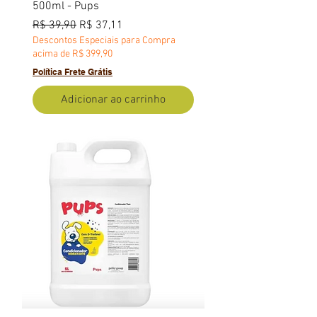
500ml - Pups
Preço normal
Preço promocional
R$ 39,90
R$ 37,11
Descontos Especiais para Compra
acima de R$ 399,90
Política Frete Grátis
Adicionar ao carrinho