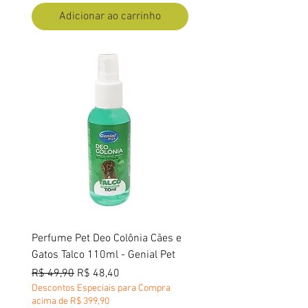
Adicionar ao carrinho
Perfume Pet Deo Colônia Cães e
Gatos Talco 110ml - Genial Pet
Preço normal
Preço promocional
R$ 49,90
R$ 48,40
Descontos Especiais para Compra
acima de R$ 399,90