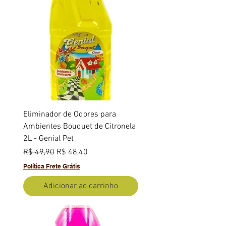
Eliminador de Odores para
Ambientes Bouquet de Citronela
2L - Genial Pet
Preço normal
Preço promocional
R$ 49,90
R$ 48,40
Política Frete Grátis
Adicionar ao carrinho