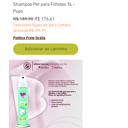
Shampoo Pet para Filhotes 5L -
Pups
Preço normal
Preço promocional
R$ 189,90
R$ 176,61
Descontos Especiais para Compra
acima de R$ 399,90
Política Frete Grátis
Adicionar ao carrinho