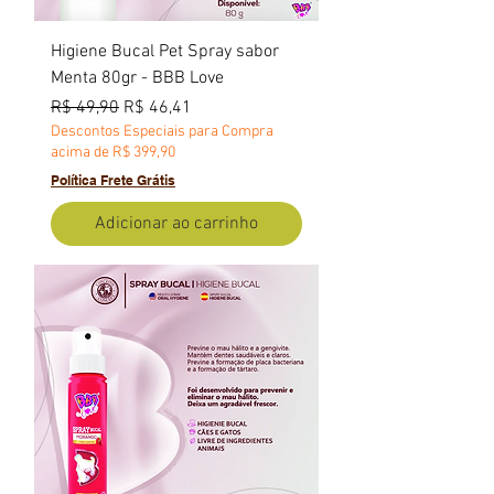
Higiene Bucal Pet Spray sabor
Menta 80gr - BBB Love
Preço normal
Preço promocional
R$ 49,90
R$ 46,41
Descontos Especiais para Compra
acima de R$ 399,90
Política Frete Grátis
Adicionar ao carrinho