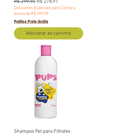
Preço normal
Preço promocional
R$ 299,90
R$ 278,91
Descontos Especiais para Compra
acima de R$ 399,90
Política Frete Grátis
Adicionar ao carrinho
Shampoo Pet para Filhotes