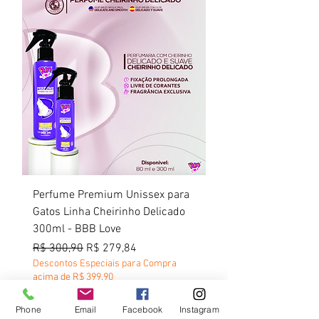
Perfume Premium Unissex para
Gatos Linha Cheirinho Delicado
300ml - BBB Love
Preço normal
Preço promocional
R$ 300,90
R$ 279,84
Descontos Especiais para Compra
acima de R$ 399,90
Política Frete Grátis
Phone
Email
Facebook
Instagram