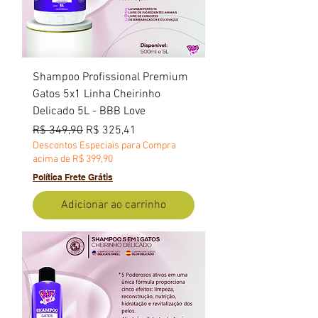
Shampoo Profissional Premium
Gatos 5x1 Linha Cheirinho
Delicado 5L - BBB Love
Preço normal
Preço promocional
R$ 349,90
R$ 325,41
Descontos Especiais para Compra
acima de R$ 399,90
Política Frete Grátis
Adicionar ao carrinho