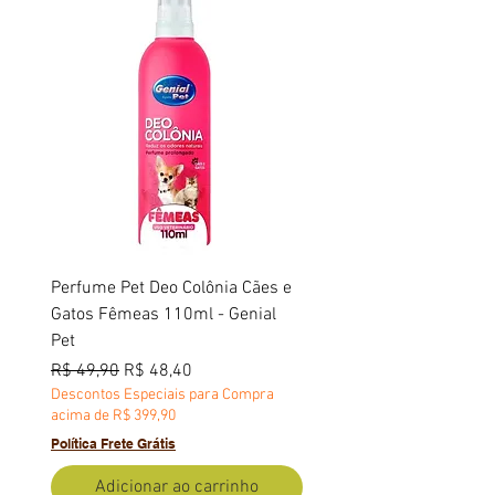
Perfume Pet Deo Colônia Cães e
Gatos Fêmeas 110ml - Genial
Pet
Preço normal
Preço promocional
R$ 49,90
R$ 48,40
Descontos Especiais para Compra
acima de R$ 399,90
Política Frete Grátis
Adicionar ao carrinho