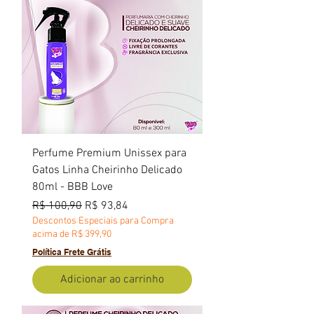
Perfume Premium Unissex para
Gatos Linha Cheirinho Delicado
80ml - BBB Love
Preço normal
Preço promocional
R$ 100,90
R$ 93,84
Descontos Especiais para Compra
acima de R$ 399,90
Política Frete Grátis
Adicionar ao carrinho