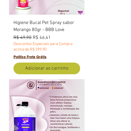
Higiene Bucal Pet Spray sabor
Morango 80gr - BBB Love
Preço normal
Preço promocional
R$ 49,90
R$ 46,41
Descontos Especiais para Compra
acima de R$ 399,90
Política Frete Grátis
Adicionar ao carrinho