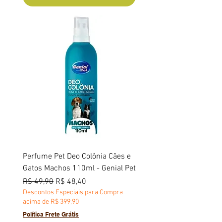
Perfume Pet Deo Colônia Cães e
Gatos Machos 110ml - Genial Pet
Preço normal
Preço promocional
R$ 49,90
R$ 48,40
Descontos Especiais para Compra
acima de R$ 399,90
Política Frete Grátis