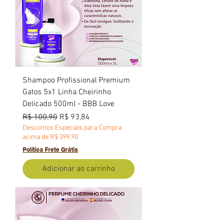
Shampoo Profissional Premium
Gatos 5x1 Linha Cheirinho
Delicado 500ml - BBB Love
Preço normal
Preço promocional
R$ 100,90
R$ 93,84
Descontos Especiais para Compra
acima de R$ 399,90
Política Frete Grátis
Adicionar ao carrinho