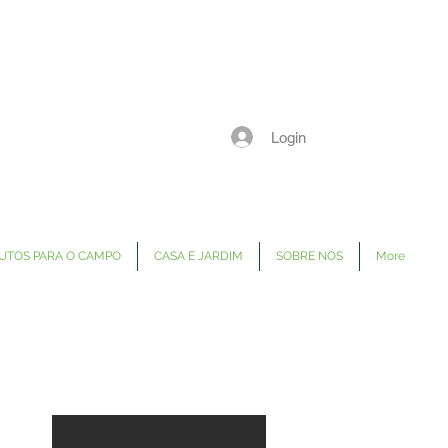
Login
UTOS PARA O CAMPO
CASA E JARDIM
SOBRE NÓS
More