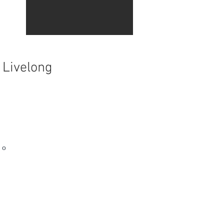
 Livelong
 o