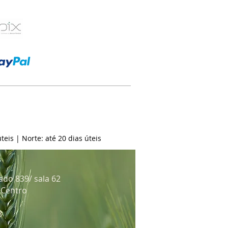
teis | Norte: até 20 dias úteis
ado 839/ sala 62
: Centro
8