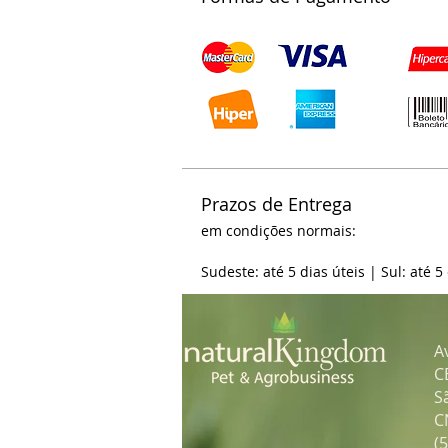
Prazos de Entrega
em condições normais:
Sudeste: até 5 dias úteis | Sul: até 5
A
C
S
C
(