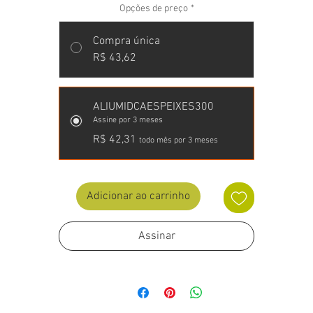
Opções de preço
*
Compra única
R$ 43,62
ALIUMIDCAESPEIXES300
Assine por 3 meses
R$ 42,31
todo mês por 3 meses
Adicionar ao carrinho
Assinar