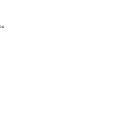
as
bor