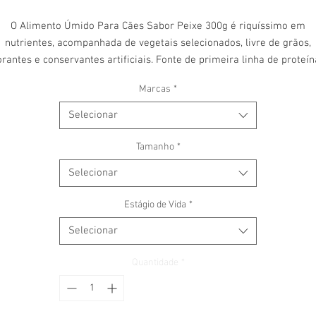
O Alimento Úmido Para Cães Sabor Peixe 300g é riquíssimo em
nutrientes, acompanhada de vegetais selecionados, livre de grãos,
orantes e conservantes artificiais. Fonte de primeira linha de proteín
e gorduras saturadas, garantindo reconstrução muscular, energia e
Marcas
*
nutrição para o seu cão. Pode ser servida pura, como uma refeição
pecial, ou misturada à sua ração seca predileta, para acentuar o sa
Selecionar
e garantir o complemento nutricional do alimento.
Tamanho
*
Selecionar
Estágio de Vida
*
Selecionar
Quantidade
*