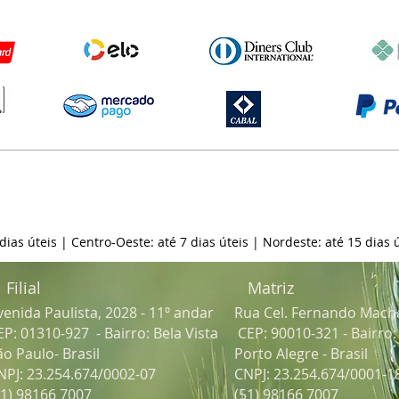
 dias úteis | Centro-Oeste: até 7 dias úteis | Nordeste: até 15 dias ú
Filial
Matriz
venida Paulista, 2028 - 11º andar
Rua Cel. Fernando Mach
EP: 01310-927 - Bairro: Bela Vista
CEP: 90010-321 - Bairro
ão Paulo- Brasil
Porto Alegre - Brasil
NPJ: 23.254.674/0002-07
CNPJ: 23.254.674/0001-1
51) 98166 7007
(51) 98166 7007