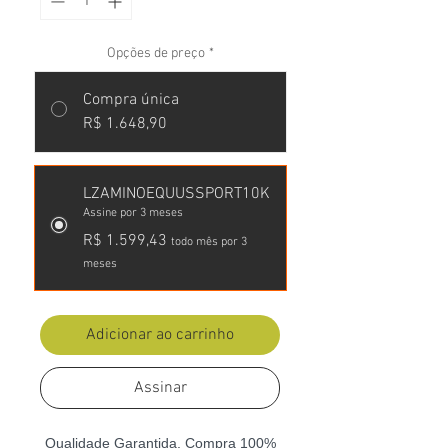
Opções de preço
*
Compra única
R$ 1.648,90
LZAMINOEQUUSSPORT10K
Assine por 3 meses
R$ 1.599,43
todo mês por 3
meses
Adicionar ao carrinho
Assinar
Qualidade Garantida, Compra 100%