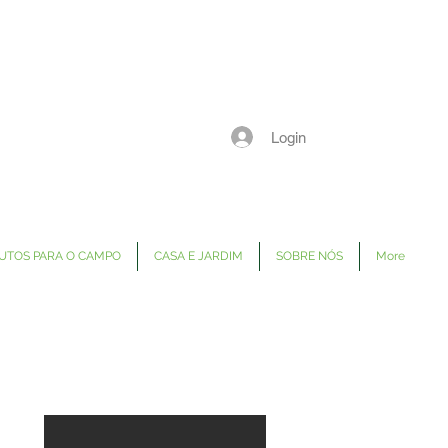
Login
UTOS PARA O CAMPO
CASA E JARDIM
SOBRE NÓS
More