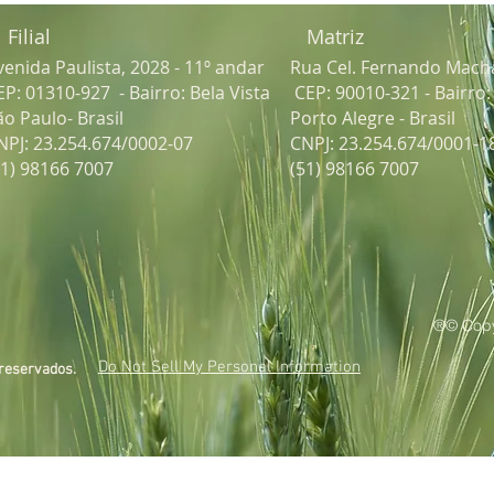
Filial
Matriz
venida Paulista, 2028 - 11º andar
Rua Cel. Fernando Mach
EP: 01310-927 - Bairro: Bela Vista
CEP: 90010-321 - Bairro
ão Paulo- Brasil
Porto Alegre - Brasil
NPJ: 23.254.674/0002-07
CNPJ: 23.254.674/0001-1
51) 98166 7007
(51) 98166 7007
®© Copy
Do Not Sell My Personal Information
 reservados.