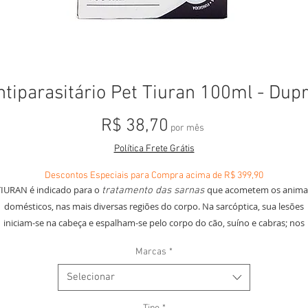
ntiparasitário Pet Tiuran 100ml - Dupr
Preço
R$ 38,70
por mês
Política Frete Grátis
Descontos Especiais para Compra acima de R$ 399,90
TIURAN é indicado para o
que acometem os anima
tratamento das sarnas
domésticos, nas mais diversas regiões do corpo. Na sarcóptica, sua lesões
iniciam-se na cabeça e espalham-se pelo corpo do cão, suíno e cabras; nos
inos localizam-se na cabeça; nos bovinos na região interna das coxas, base
Marcas
*
cauda, peito e pescoço; nos eqüinos localizam-se no pescoço e na cabeça. N
rna knemidocóptica as lesões localizam-se nos pés e pernas dos frangos, pe
Selecionar
e pássaros – nos psitacídeos, periquitos e papagaios – além dos pés e pernas
ometem bicos e narinas. Na sarna psoróptica os ácaros atacam principalme