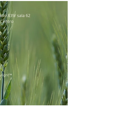
ado 839/ sala 62
: Centro
8
right™