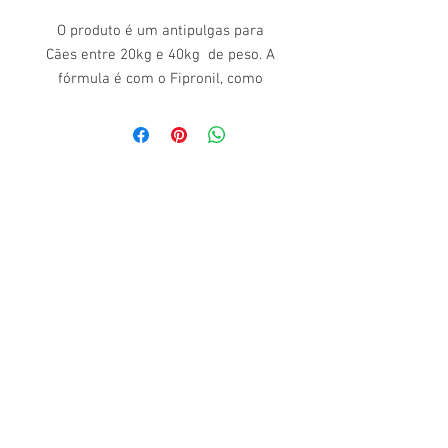
O produto é um antipulgas para
Cães entre 20kg e 40kg de peso. A
fórmula é com o Fipronil, como
princípio ativo, controlando e
combatendo pulgas e carrapatos em
todos os estágios dos ectoparasitas.
Recomenda-se a reaplicação
mensal ou sob orientação do(a)
Médico(a) Veterinário(a).
Modo de Usar:
Aplicação via tópica, sendo pipeta,
em dose única. Mantenha a pipeta
de pé, antes de cortar a
extremidade superior demarcada.