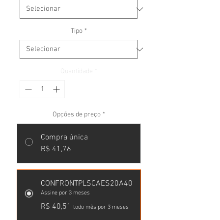
Tipo
*
Quantidade
*
Opções de preço
*
Compra única
R$ 41,76
CONFRONTPLSCAES20A40
Assine por 3 meses
R$ 40,51
todo mês por 3 meses