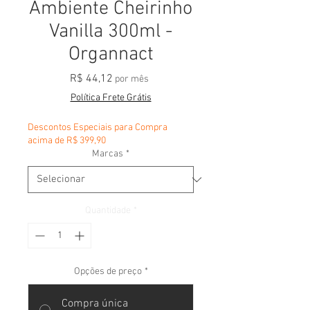
Ambiente Cheirinho
Vanilla 300ml -
Organnact
Preço
R$ 44,12
por mês
Política Frete Grátis
Descontos Especiais para Compra
acima de R$ 399,90
Marcas
*
Quantidade
*
Opções de preço
*
Compra única