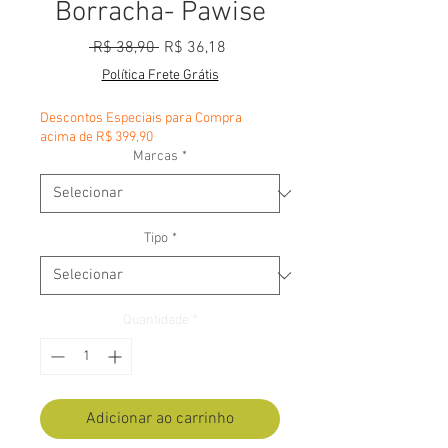
Borracha- Pawise
Preço normal
Preço promocional
 R$ 38,90 
R$ 36,18
Política Frete Grátis
Descontos Especiais para Compra
acima de R$ 399,90
Marcas
*
Tipo
*
Quantidade
*
Adicionar ao carrinho