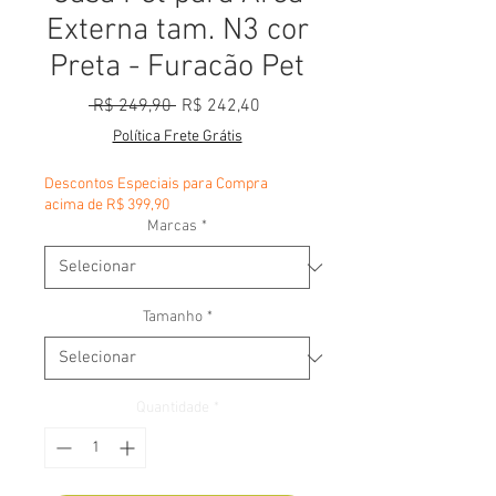
Externa tam. N3 cor
Preta - Furacão Pet
Preço normal
Preço promocional
 R$ 249,90 
R$ 242,40
Política Frete Grátis
Descontos Especiais para Compra
acima de R$ 399,90
Marcas
*
Tamanho
*
Quantidade
*