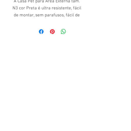
A Casa Pet para Área Externa tam.
N3 cor Preta é ultra resistente, fácil
de montar, sem parafusos, fácil de
lavar e com proteção UV.
Indicado para viagens.
Medidas Externas: 45cm (largura) x
47cm (altura) x 60cm
(comprimento).
Modo de Usar:
Realizar o encaixe da parte superior
com a parte inferior, conforme o
manual.