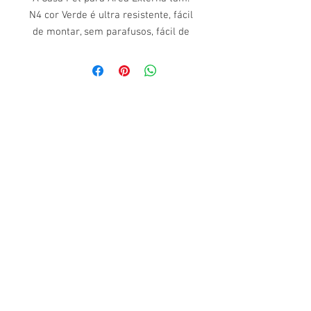
N4 cor Verde é ultra resistente, fácil
de montar, sem parafusos, fácil de
lavar e com proteção UV.
Indicado para viagens.
Medidas Externas: 51cm (largura) x
51cm (altura) x 67cm
(comprimento).
Modo de Usar:
Realizar o encaixe da parte superior
com a parte inferior, conforme o
manual.