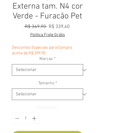
Externa tam. N4 cor
Verde - Furacão Pet
Preço normal
Preço promocional
 R$ 349,90 
R$ 339,40
Política Frete Grátis
Descontos Especiais para Compra
acima de R$ 399,90
Marcas
*
Tamanho
*
Quantidade
*