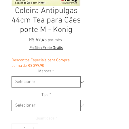
Coleira Antipulgas
44cm Tea para Cães
porte M - Konig
Preço
R$ 59,45
por mês
Política Frete Grátis
Descontos Especiais para Compra
acima de R$ 399,90
Marcas
*
Tipo
*
Quantidade
*