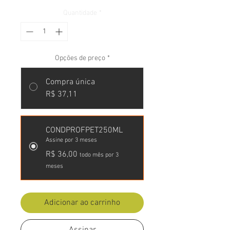
Quantidade
*
Opções de preço
*
Compra única
R$ 37,11
CONDPROFPET250ML
Assine por 3 meses
R$ 36,00
todo mês por 3
meses
Adicionar ao carrinho