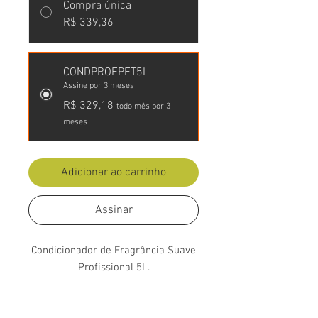
Compra única
R$ 339,36
CONDPROFPET5L
Assine por 3 meses
R$ 329,18
todo mês por 3
meses
Adicionar ao carrinho
Assinar
Qualidade Garantida, Compra 100%
segura e Entrega Rápida para todo o
Brasil.