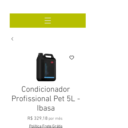
Condicionador
Profissional Pet 5L -
Ibasa
Preço
R$ 329,18
por mês
Política Frete Grátis