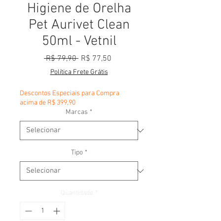
Higiene de Orelha
Pet Aurivet Clean
50ml - Vetnil
Preço normal
Preço promocional
 R$ 79,90 
R$ 77,50
Política Frete Grátis
Descontos Especiais para Compra
acima de R$ 399,90
Marcas
*
Tipo
*
Quantidade
*