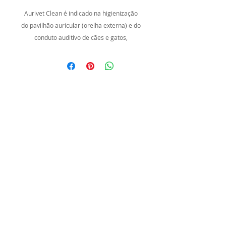
Aurivet Clean é indicado na higienização
do pavilhão auricular (orelha externa) e do
conduto auditivo de cães e gatos,
principalmente nos casos de acúmulo de
cerúmen e presença de mau odor.
Modo de uso:
Pavilhão auricular: embeber um algodão
no produto e aplicar sobre as regiões a
serem higienizadas.
Conduto auditivo: utilizar na quantidade de
2 gotas por ouvido para cada 5 kg de peso
corporal, respeitando máximo de 10 gotas.
Aplicar o produto e massagear a base da
orelha por aproximadamente 1 minuto.
Caso haja excesso, removê com uma gaze