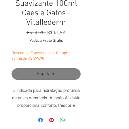
Suavizante 100ml
Cães e Gatos -
Vitallederm
Preço normal
Preço promocional
 R$ 55,90 
R$ 51,99
Política Frete Grátis
Descontos Especiais para Compra
acima de R$ 399,90
Esgotado
É indicada para hidratação profunda
de peles sensíveis.
A loção Aliviskin
proporciona conforto, frescor e
hidratação a peles sensíveis.
MODO DE USAR