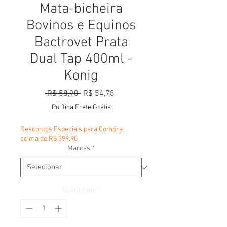
Mata-bicheira
Bovinos e Equinos
Bactrovet Prata
Dual Tap 400ml -
Konig
Preço normal
Preço promocional
 R$ 58,90 
R$ 54,78
Política Frete Grátis
Descontos Especiais para Compra
acima de R$ 399,90
Marcas
*
Quantidade
*