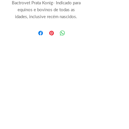
Bactrovet Prata Konig- Indicado para
equinos e bovinos de todas as
idades, inclusive recém nascidos.
Larvicida em feridas infestadas, com
rápida cicatrização. Em feridas
acidentais ou cirúrgicas (castração,
descorna, cesariana, etc.), elimina o
sangramento das mesmas (efeitos
adstringente e hemostático),
formando uma película protetora
que evita a infecção.
Seu efeito repelente impede que as
feridas tratadas sejam atacadas pelas
moscas causadoras das miíases.
Devido à sua alta penetração e
persistência é excelente na cura de
umbigos.
Ação larvicida, repelente,
cicatrizante e hemostática. É o mata-