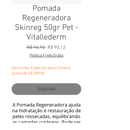
Pomada
Regeneradora
Skinreg 50gr Pet -
Vitallederm
Preço normal
Preço promocional
 R$ 96,90 
R$ 90,12
Política Frete Grátis
Descontos Especiais para Compra
acima de R$ 399,90
Esgotado
A Pomada Regeneradora ajuda
na hidratação e restauração de
peles ressecadas, equilibrando
as camadas cutâneas. Pode ser
utilizada em cães e gatos.