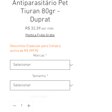
Antiparasitário Pet
Tiuran 80gr -
Duprat
Preço
R$ 32,39
por mês
Política Frete Grátis
Descontos Especiais para Compra
acima de R$ 399,90
Marcas
*
Tamanho
*
Quantidade
*